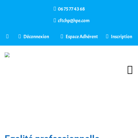
06 75 77 43 68
cftchp@hpe.com
Déconnexion
Espace Adhérent
Inscription