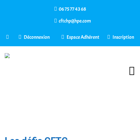
06 75 77 43 68
cftchp@hpe.com
Déconnexion
Espace Adhérent
Inscription