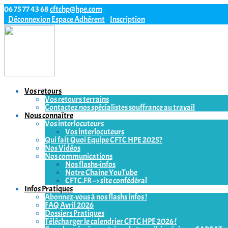
06 75 77 43 68
cftchp@hpe.com
Déconnexion
Espace Adhérent
Inscription
Vos retours
Vos retours terrains
Contactez nos spécialistes souffrance au travail
Nous connaître
Vos interlocuteurs
Vos interlocuteurs
Qui fait Quoi Equipe CFTC HPE 2025?
Nos Vidéos
Nos communications
Nos flashs-infos
Notre Chaine YouTube
CFTC.FR –> site confédéral
Infos Pratiques
Abonnez-vous à nos flashs infos !
FAQ Avril 2026
Dossiers Pratiques
Télécharger le calendrier CFTC HPE 2026 !