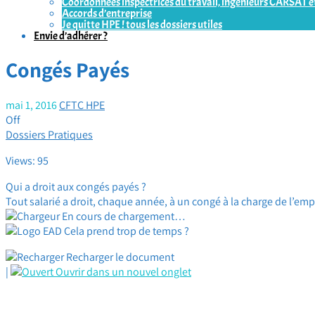
Coordonnées inspectrices du travail, ingénieurs CARSAT et
Accords d’entreprise
Je quitte HPE ! tous les dossiers utiles
Envie d’adhérer ?
Congés Payés
mai 1, 2016
CFTC HPE
Off
Dossiers Pratiques
Views: 95
Qui a droit aux congés payés ?
Tout salarié a droit, chaque année, à un congé à la charge de l’em
En cours de chargement…
Cela prend trop de temps ?
Recharger le document
|
Ouvrir dans un nouvel onglet