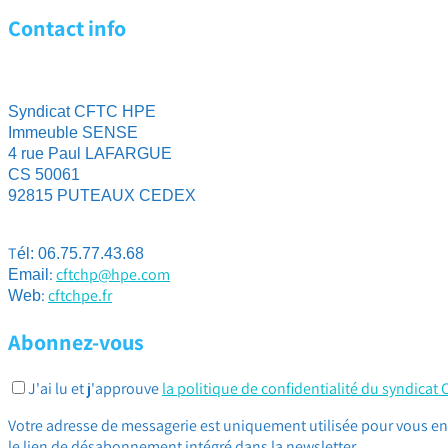
Contact info
Syndicat CFTC HPE
Immeuble SENSE
4 rue Paul LAFARGUE
CS 50061
92815 PUTEAUX CEDEX
T
él: 06.75.77.43.68
:
cftchp@hpe.com
Email
:
cftchpe.fr
Web
Abonnez-vous
J'ai lu et j'approuve
la politique de confidentialité du syndicat
Votre adresse de messagerie est uniquement utilisée pour vous env
le lien de désabonnement intégré dans la newsletter.