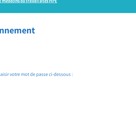
 médecins du travail sites HPE
ionnement
saisir votre mot de passe ci-dessous :