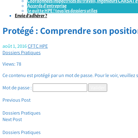
Coordonnées inspectrices du travail, ingénieurs CARSAT et
Accords d’entreprise
Je quitte HPE ! tous les dossiers utiles
Envie d’adhérer ?
Protégé : Comprendre son posit
août 1, 2016
CFTC HPE
Dossiers Pratiques
Views: 78
Ce contenu est protégé par un mot de passe. Pour le voir, veuillez 
Mot de passe :
Previous Post
La rupture conventionnelle
Dossiers Pratiques
Next Post
Spécial Evènements Familiaux
Dossiers Pratiques