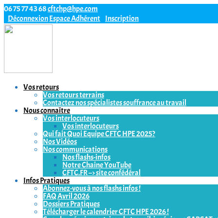
06 75 77 43 68
cftchp@hpe.com
Déconnexion
Espace Adhérent
Inscription
Vos retours
Vos retours terrains
Contactez nos spécialistes souffrance au travail
Nous connaître
Vos interlocuteurs
Vos interlocuteurs
Qui fait Quoi Equipe CFTC HPE 2025?
Nos Vidéos
Nos communications
Nos flashs-infos
Notre Chaine YouTube
CFTC.FR –> site confédéral
Infos Pratiques
Abonnez-vous à nos flashs infos !
FAQ Avril 2026
Dossiers Pratiques
Télécharger le calendrier CFTC HPE 2026 !