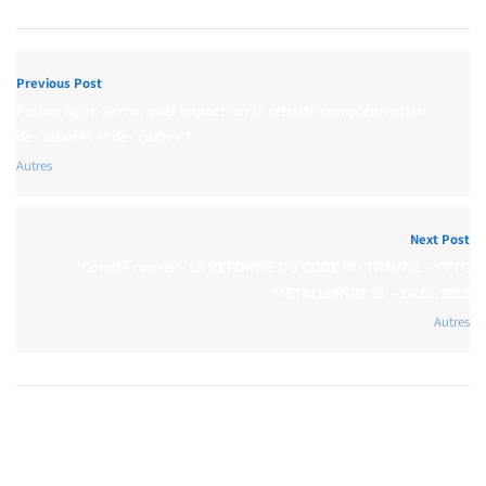
Previous Post
Fusion Agirc-Arrco, quel impact sur la retraite complémentaire
des salariés et des cadres ?
Autres
Next Post
Comité conseil- LA REFORME DU CODE DU TRAVAIL – CFTC
METALLURGIE 91 – 16.05.2018
Autres