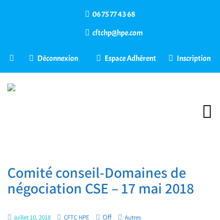
06 75 77 43 68
cftchp@hpe.com
Déconnexion
Espace Adhérent
Inscription
Comité conseil-Domaines de
négociation CSE – 17 mai 2018
Off
juillet 10, 2018
CFTC HPE
Autres