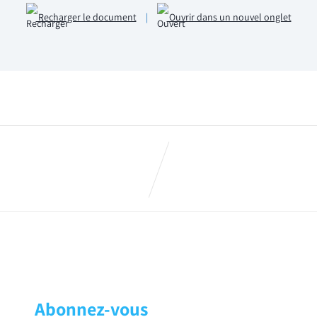
Recharger le document
|
Ouvrir dans un nouvel onglet
s Epargne Salariale FY25 !
Immanquable _ Vœ
Abonnez-vous