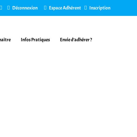
Déconnexion
Espace Adhérent
Inscription
naître
Infos Pratiques
Envie d’adhérer ?