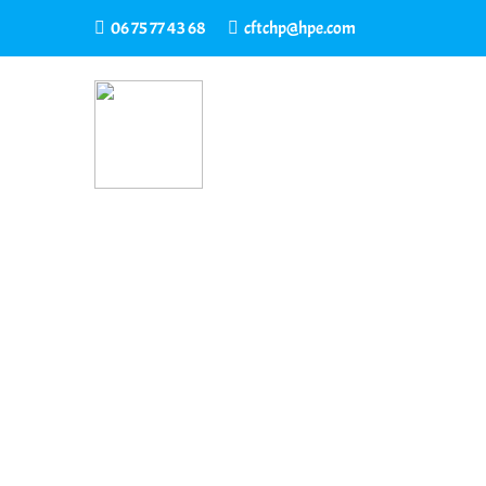
06 75 77 43 68
cftchp@hpe.com