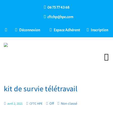
06 75 77 43 68
cftchp@hpe.com
Déconnexion
Espace Adhérent
Inscription
kit de survie télétravail
Off
Non classé
avril 2, 2021
CFTC HPE